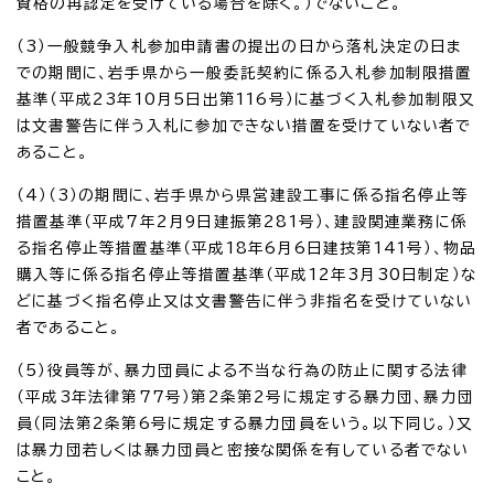
資格の再認定を受けている場合を除く。）でないこと。
（3）一般競争入札参加申請書の提出の日から落札決定の日ま
での期間に、岩手県から一般委託契約に係る入札参加制限措置
基準（平成23年10月5日出第116号）に基づく入札参加制限又
は文書警告に伴う入札に参加できない措置を受けていない者で
あること。
（4）（3）の期間に、岩手県から県営建設工事に係る指名停止等
措置基準（平成7年2月9日建振第281号）、建設関連業務に係
る指名停止等措置基準（平成18年6月6日建技第141号）、物品
購入等に係る指名停止等措置基準（平成12年3月30日制定）な
どに基づく指名停止又は文書警告に伴う非指名を受けていない
者であること。
（5）役員等が、暴力団員による不当な行為の防止に関する法律
（平成3年法律第77号）第2条第2号に規定する暴力団、暴力団
員（同法第2条第6号に規定する暴力団員をいう。以下同じ。）又
は暴力団若しくは暴力団員と密接な関係を有している者でない
こと。