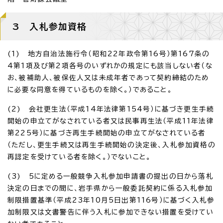
3 入札参加資格
(1) 地方自治法施行令（昭和22年政令第16号）第167条の
4第1項及び第2項各号のいずれかの規定にも該当しない者（な
お、被補助人、被保佐人又は未成年者であって契約締結のため
に必要な同意を得ているものを除く。）であること。
(2) 会社更生法（平成14年法律第154号）に基づき更生手続
開始の申立てがなされている者又は民事再生法（平成11年法律
第225号）に基づき再生手続開始の申立てがなされている者
（ただし、更生手続又は再生手続開始の決定後、入札参加資格の
再認定を受けている者を除く。）でないこと。
(3) 5に定める一般競争入札参加申請書の提出の日から落札
決定の日までの間に、岩手県から一般委託契約に係る入札参加
制限措置基準（平成23年10月5日出第116号）に基づく入札参
加制限又は文書警告に伴う入札に参加できない措置を受けてい