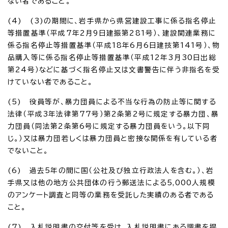
ない者であること。
(4) (3)の期間に、岩手県から県営建設工事に係る指名停止
等措置基準（平成7年2月9日建振第281号）、建設関連業務に
係る指名停止等措置基準（平成18年6月6日建技第141号）、物
品購入等に係る指名停止等措置基準（平成12年3月30日出総
第24号）などに基づく指名停止又は文書警告に伴う非指名を受
けていない者であること。
(5) 役員等が、暴力団員による不当な行為の防止等に関する
法律（平成3年法律第77号）第2条第2号に規定する暴力団、暴
力団員（同法第2条第6号に規定する暴力団員をいう。以下同
じ。）又は暴力団若しくは暴力団員と密接な関係を有している者
でないこと。
(6) 過去5年の間に国（公社及び独立行政法人を含む。）、岩
手県又は他の地方公共団体の行う郵送法による5,000人規模
のアンケート調査と同等の業務を受託した実績のある者である
こと。
(7) 入札説明書の交付等を受け、入札説明書にある調書を提