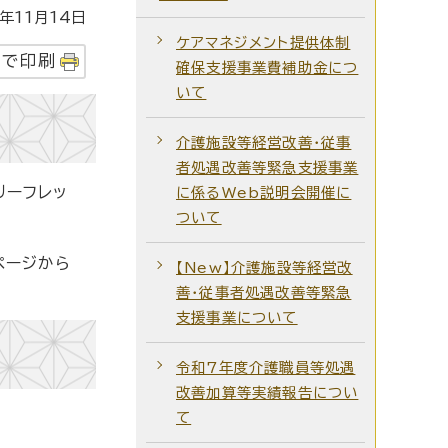
年11月14日
ケアマネジメント提供体制
字で印刷
確保支援事業費補助金につ
いて
介護施設等経営改善・従事
者処遇改善等緊急支援事業
リーフレッ
に係るWeb説明会開催に
ついて
ページから
【New】介護施設等経営改
善・従事者処遇改善等緊急
支援事業について
令和7年度介護職員等処遇
改善加算等実績報告につい
て