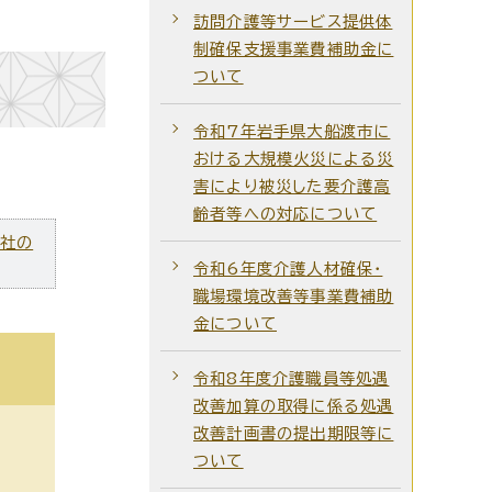
訪問介護等サービス提供体
制確保支援事業費補助金に
ついて
令和7年岩手県大船渡市に
おける大規模火災による災
害により被災した要介護高
齢者等への対応について
ズ社の
令和6年度介護人材確保・
職場環境改善等事業費補助
金について
令和8年度介護職員等処遇
改善加算の取得に係る処遇
改善計画書の提出期限等に
ついて