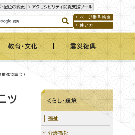
ズ・配色の変更
アクセシビリティ閲覧支援ツール
ページ番号検索
使い方
教育・文化
震災復興
設推進協議会）
ニッ
くらし・環境
福祉
介護福祉