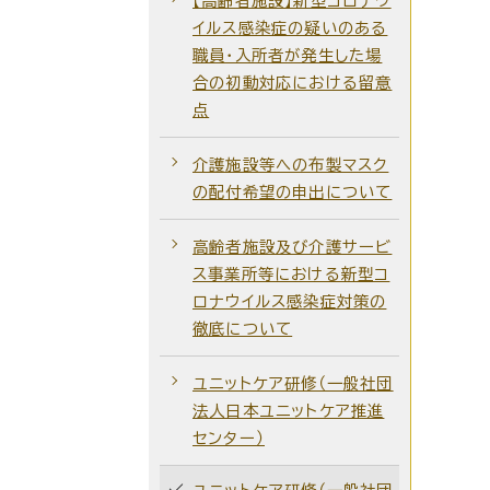
【高齢者施設】新型コロナウ
イルス感染症の疑いのある
職員・入所者が発生した場
合の初動対応における留意
点
介護施設等への布製マスク
の配付希望の申出について
高齢者施設及び介護サービ
ス事業所等における新型コ
ロナウイルス感染症対策の
徹底について
ユニットケア研修（一般社団
法人日本ユニットケア推進
センター）